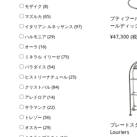
モザイク (8)
マズルカ (65)
プティフール
ールディッ
イタリアン ルネッサンス (97)
¥47,300
(税
ハルモニア (29)
オーラ (16)
ミネラル イリーゼ (75)
パラダイス (54)
ヒストリーナチュール (25)
クリストバル (84)
アレドロア (14)
サラマンク (22)
トレゾー (56)
プレートス
オスカー (29)
Louriers