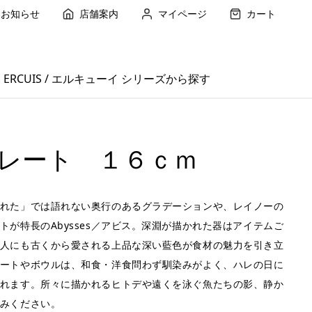
お知らせ
店舗案内
マイページ
カート
ERCUIS / エルキューイ シリーズから探す
レート １６ｃｍ
れた」では語れない奥行のあるグラデーションや、レイノーの
トが特長のAbysses／アビス。深淵が描かれた器はアイテムご
人にも古くから愛される上品な深い藍色が食材の魅力を引き立
ートやボウルは、和食・洋食問わず馴染みがよく、ハレの日に
れます。所々に描かれるヒトデや遠くを泳ぐ魚たちの影、静か
みください。