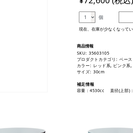
¥72,600 (税込
個
現在、在庫が少なくなってい
SKU:
35603105
プロダクトカテゴリ:
ベース
カラー:
レッド系
,
ピンク系
サイズ:
30cm
補足情報
容量：4530cc 直径(上部)