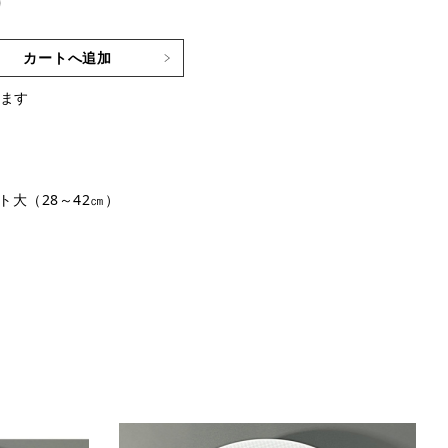
)
カートへ追加
ます
ト大（28～42㎝）